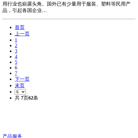
用行业也崭露头角。国外已有少量用于服装、塑料等民用产
品，引起各国企业…
首页
上一页
1
2
3
4
5
6
7
下一页
末页
共
7
页
62
条
产品服务