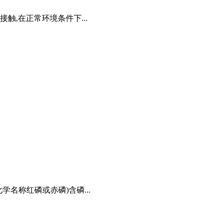
触,在正常环境条件下...
名称红磷或赤磷)含磷...