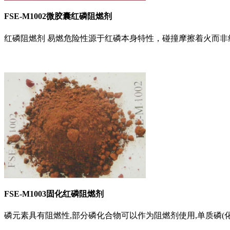
FSE-M1002微胶囊红磷阻燃剂
红磷阻燃剂 易燃危险性源于红磷本身特性，碰撞摩擦着火而非红
FSE-M1003固化红磷阻燃剂
磷元素具有阻燃性,部分磷化合物可以作为阻燃剂使用,单质磷(化学