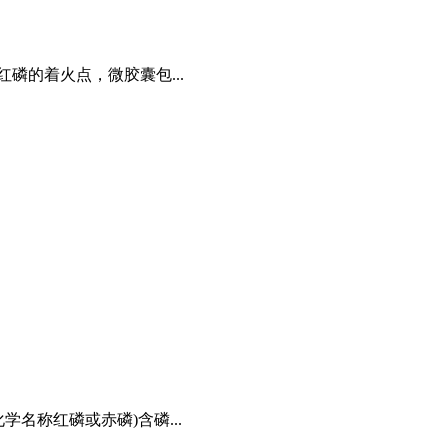
磷的着火点，微胶囊包...
名称红磷或赤磷)含磷...