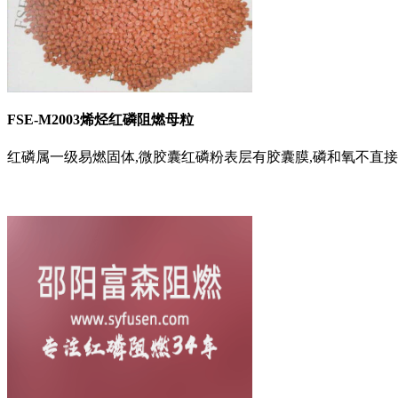
FSE-M2003烯烃红磷阻燃母粒
红磷属一级易燃固体,微胶囊红磷粉表层有胶囊膜,磷和氧不直接接