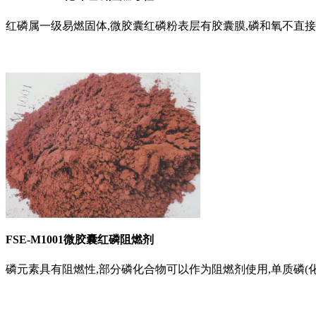
红磷属一级易燃固体,微胶囊红磷粉表层有胶囊膜,磷和氧不直接接
FSE-M1001微胶囊红磷阻燃剂
磷元素具有阻燃性,部分磷化合物可以作为阻燃剂使用,单质磷(化学