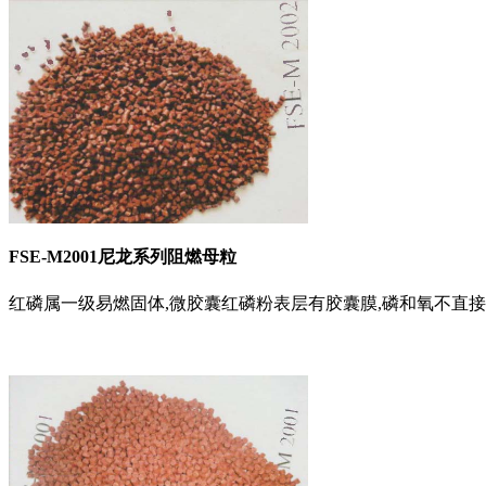
FSE-M2001尼龙系列阻燃母粒
红磷属一级易燃固体,微胶囊红磷粉表层有胶囊膜,磷和氧不直接接