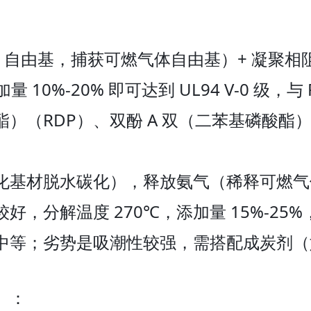
・自由基，捕获可燃气体自由基）+ 凝聚相
量 10%-20% 即可达到 UL94 V-0 级
（RDP）、双酚 A 双（二苯基磷酸酯）
化基材脱水碳化），释放氨气（稀释可燃气
较好，分解温度 270℃，添加量 15%-25%
中等；劣势是吸潮性较强，需搭配成炭剂（
）：