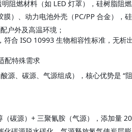
、透明阻燃材料（如 LED 灯罩），硅树脂
膜）、动力电池外壳（PC/PP 合金），硅系
，适配户外及高温环境；
 ISO 10993 生物相容性标准，无析
适配特殊需求
源、碳源、气源组成），核心优势是 “阻燃 
（碳源）+ 三聚氰胺（气源），添加量 20%
催化碳源脱水碳化，气源释放氮气使炭层膨