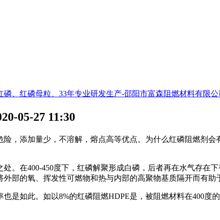
磷、红磷母粒、33年专业研发生产-邵阳市富森阻燃材料有限公
20-05-27 11:30
，添加量少，不溶解，熔点高等优点。为什么红磷阻燃剂会有
在400-450度下，红磷解聚形成白磷，后者再在水气存在
将外部的氧、挥发性可燃物和热与内部的高聚物基质隔开而有助
如此。如以8%的红磷阻燃HDPE是，被阻燃材料在400度的空